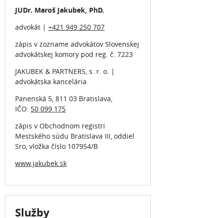
JUDr. Maroš Jakubek, PhD.
advokát |
+421 949 250 707
zápis v zozname advokátov Slovenskej
advokátskej komory pod reg. č. 7223
JAKUBEK & PARTNERS, s. r. o. |
advokátska kancelária
Panenská 5, 811 03 Bratislava,
IČO:
50 099 175
zápis v Obchodnom registri
Mestského súdu Bratislava III, oddiel
Sro, vložka číslo 107954/B
www.jakubek.sk
Služby