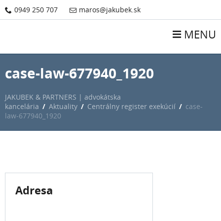
0949 250 707
maros@jakubek.sk
MENU
case-law-677940_1920
JAKUBEK & PARTNERS | advokátska
kancelária
/
Aktuality
/
Centrálny register exekúcií
/
case-
law-677940_1920
Adresa