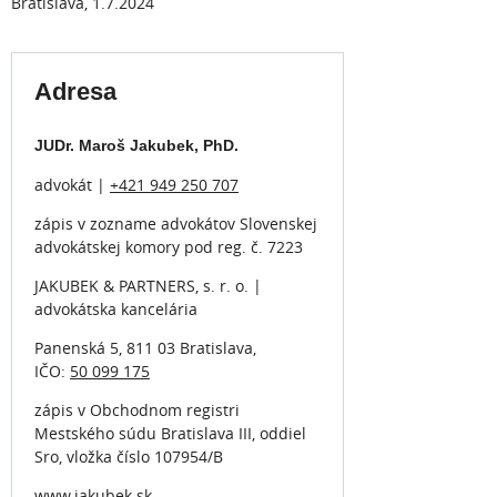
Bratislava, 1.7.2024
Adresa
JUDr. Maroš Jakubek, PhD.
advokát |
+421 949 250 707
zápis v zozname advokátov Slovenskej
advokátskej komory pod reg. č. 7223
JAKUBEK & PARTNERS, s. r. o. |
advokátska kancelária
Panenská 5, 811 03 Bratislava,
IČO:
50 099 175
zápis v Obchodnom registri
Mestského súdu Bratislava III, oddiel
Sro, vložka číslo 107954/B
www.jakubek.sk