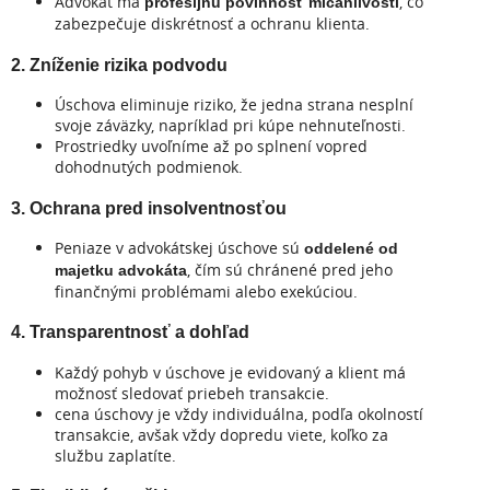
Advokát má
, čo
profesijnú povinnosť mlčanlivosti
zabezpečuje diskrétnosť a ochranu klienta.
2. Zníženie rizika podvodu
Úschova eliminuje riziko, že jedna strana nesplní
svoje záväzky, napríklad pri kúpe nehnuteľnosti.
Prostriedky uvoľníme až po splnení vopred
dohodnutých podmienok.
3. Ochrana pred insolventnosťou
Peniaze v advokátskej úschove sú
oddelené od
, čím sú chránené pred jeho
majetku advokáta
finančnými problémami alebo exekúciou.
4. Transparentnosť a dohľad
Každý pohyb v úschove je evidovaný a klient má
možnosť sledovať priebeh transakcie.
cena úschovy je vždy individuálna, podľa okolností
transakcie, avšak vždy dopredu viete, koľko za
službu zaplatíte.