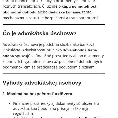
chráni finančné prostriedky a dokumenty klientov pri
rôznych transakciách. Či už ide o
,
kúpu nehnuteľnosti
alebo
, tento
obchodnú dohodu
dedičské konanie
mechanizmus zaručuje bezpečnosť a transparentnosť.
Čo je advokátska úschova?
Advokátska úschova je podobná služba ako banková
vinkulácia. Advokát vystupuje ako
dôveryhodná tretia
spravujúca finančné prostriedky alebo dokumenty
strana
klientov. Ich vydanie nastáva až po splnení dohodnutých
podmienok, čím sa predchádza podvodom a rizikám.
Výhody advokátskej úschovy
1. Maximálna bezpečnosť a dôvera
Finančné prostriedky aj dokumenty sú uložené u
advokáta, ktorý podlieha prísnym zákonným
reguláciám.