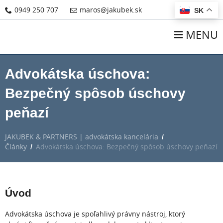
0949 250 707
maros@jakubek.sk
SK
MENU
Advokátska úschova:
Bezpečný spôsob úschovy
peňazí
JAKUBEK & PARTNERS | advokátska kancelária
/
Články
Advokátska úschova: Bezpečný spôsob úschovy peňazí
/
Úvod
Advokátska úschova je spoľahlivý právny nástroj, ktorý