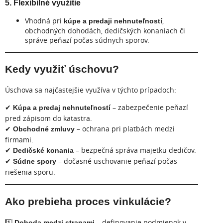
5. Flexibilné využitie
Vhodná pri
,
kúpe a predaji nehnuteľností
obchodných dohodách, dedičských konaniach či
správe peňazí počas súdnych sporov.
Kedy využiť úschovu?
Úschova sa najčastejšie využíva v týchto prípadoch:
✔
– zabezpečenie peňazí
Kúpa a predaj nehnuteľností
pred zápisom do katastra.
✔
– ochrana pri platbách medzi
Obchodné zmluvy
firmami.
✔
– bezpečná správa majetku dedičov.
Dedičské konania
✔
– dočasné uschovanie peňazí počas
Súdne spory
riešenia sporu.
Ako prebieha proces
vinkulácie
?
1️⃣
– definovanie podmienok v
Dohoda medzi stranami