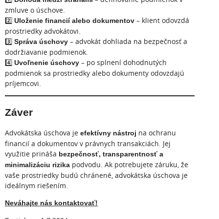
zmluve o úschove.
2️⃣
– klient odovzdá
Uloženie financií alebo dokumentov
prostriedky advokátovi.
3️⃣
– advokát dohliada na bezpečnosť a
Správa úschovy
dodržiavanie podmienok.
4️⃣
– po splnení dohodnutých
Uvoľnenie úschovy
podmienok sa prostriedky alebo dokumenty odovzdajú
príjemcovi.
Záver
Advokátska úschova je
na ochranu
efektívny nástroj
financií a dokumentov v právnych transakciách. Jej
využitie prináša
bezpečnosť, transparentnosť a
podvodu. Ak potrebujete záruku, že
minimalizáciu rizika
vaše prostriedky budú chránené, advokátska úschova je
ideálnym riešením.
Neváhajte nás kontaktovať!