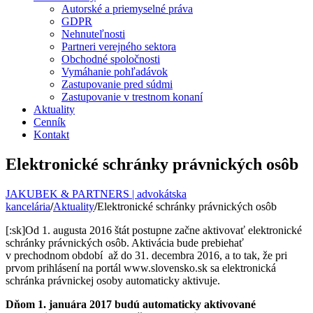
Autorské a priemyselné práva
GDPR
Nehnuteľnosti
Partneri verejného sektora
Obchodné spoločnosti
Vymáhanie pohľadávok
Zastupovanie pred súdmi
Zastupovanie v trestnom konaní
Aktuality
Cenník
Kontakt
Elektronické schránky právnických osôb
JAKUBEK & PARTNERS | advokátska
kancelária
/
Aktuality
/
Elektronické schránky právnických osôb
[:sk]Od 1. augusta 2016 štát postupne začne aktivovať elektronické
schránky právnických osôb. Aktivácia bude prebiehať
v prechodnom období až do 31. decembra 2016, a to tak, že pri
prvom prihlásení na portál www.slovensko.sk sa elektronická
schránka právnickej osoby automaticky aktivuje.
Dňom 1. januára 2017 budú automaticky aktivované