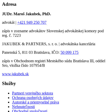
Adresa
JUDr. Maroš Jakubek, PhD.
advokát |
+421 949 250 707
zápis v zozname advokátov Slovenskej advokátskej komory pod
reg. č. 7223
JAKUBEK & PARTNERS, s. r. o. | advokátska kancelária
Panenská 5, 811 03 Bratislava, IČO:
50 099 175
zápis v Obchodnom registri Mestského súdu Bratislava III, oddiel
Sro, vložka číslo 107954/B
www.jakubek.sk
Služby
Partneri verejného sektora
Ochrana osobných údajov
Autorské a priemyselné práva
Nehnuteľnosti
Obchodné spoločnosti