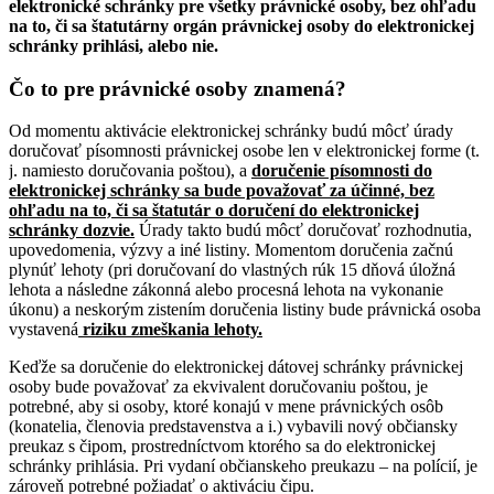
elektronické schránky pre všetky právnické osoby, bez ohľadu
na to, či sa štatutárny orgán právnickej osoby do elektronickej
schránky prihlási, alebo nie.
Čo to pre právnické osoby znamená?
Od momentu aktivácie elektronickej schránky budú môcť úrady
doručovať písomnosti právnickej osobe len v elektronickej forme (t.
j. namiesto doručovania poštou), a
doručenie písomnosti do
elektronickej schránky sa bude považovať za účinné, bez
ohľadu na to, či sa štatutár o doručení do elektronickej
schránky dozvie.
Úrady takto budú môcť doručovať rozhodnutia,
upovedomenia, výzvy a iné listiny. Momentom doručenia začnú
plynúť lehoty (pri doručovaní do vlastných rúk 15 dňová úložná
lehota a následne zákonná alebo procesná lehota na vykonanie
úkonu) a neskorým zistením doručenia listiny bude právnická osoba
vystavená
riziku zmeškania lehoty.
Keďže sa doručenie do elektronickej dátovej schránky právnickej
osoby bude považovať za ekvivalent doručovaniu poštou, je
potrebné, aby si osoby, ktoré konajú v mene právnických osôb
(konatelia, členovia predstavenstva a i.) vybavili nový občiansky
preukaz s čipom, prostredníctvom ktorého sa do elektronickej
schránky prihlásia. Pri vydaní občianskeho preukazu – na polícií, je
zároveň potrebné požiadať o aktiváciu čipu.