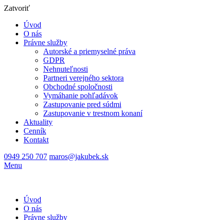
Zatvoriť
Úvod
O nás
Právne služby
Autorské a priemyselné práva
GDPR
Nehnuteľnosti
Partneri verejného sektora
Obchodné spoločnosti
Vymáhanie pohľadávok
Zastupovanie pred súdmi
Zastupovanie v trestnom konaní
Aktuality
Cenník
Kontakt
0949 250 707
maros@jakubek.sk
Menu
Úvod
O nás
Právne služby