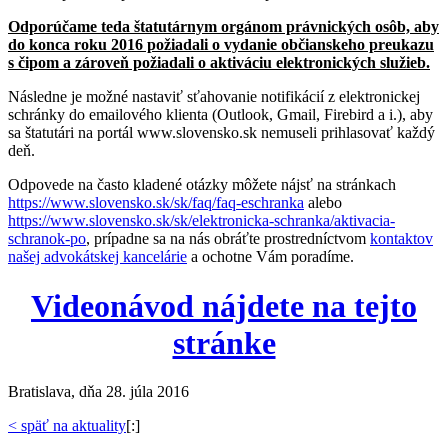
Odporúčame teda štatutárnym orgánom právnických osôb, aby
do konca roku 2016 požiadali o vydanie občianskeho preukazu
s čipom a zároveň požiadali o aktiváciu elektronických služieb.
Následne je možné nastaviť sťahovanie notifikácií z elektronickej
schránky do emailového klienta (Outlook, Gmail, Firebird a i.), aby
sa štatutári na portál www.slovensko.sk nemuseli prihlasovať každý
deň.
Odpovede na často kladené otázky môžete nájsť na stránkach
https://www.slovensko.sk/sk/faq/faq-eschranka
alebo
https://www.slovensko.sk/sk/elektronicka-schranka/aktivacia-
schranok-po
, prípadne sa na nás obráťte prostredníctvom
kontaktov
našej advokátskej kancelárie
a ochotne Vám poradíme.
Videonávod nájdete na tejto
stránke
Bratislava, dňa 28. júla 2016
< späť na aktuality
[:]