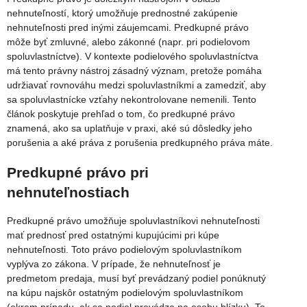
nehnuteľností, ktorý umožňuje prednostné zakúpenie
nehnuteľnosti pred inými záujemcami. Predkupné právo
môže byť zmluvné, alebo zákonné (napr. pri podielovom
spoluvlastníctve). V kontexte podielového spoluvlastníctva
má tento právny nástroj zásadný význam, pretože pomáha
udržiavať rovnováhu medzi spoluvlastníkmi a zamedziť, aby
sa spoluvlastnícke vzťahy nekontrolovane nemenili. Tento
článok poskytuje prehľad o tom, čo predkupné právo
znamená, ako sa uplatňuje v praxi, aké sú dôsledky jeho
porušenia a aké práva z porušenia predkupného práva máte.
Predkupné právo pri
nehnuteľnostiach
Predkupné právo umožňuje spoluvlastníkovi nehnuteľnosti
mať prednosť pred ostatnými kupujúcimi pri kúpe
nehnuteľnosti. Toto právo podielovým spoluvlastníkom
vyplýva zo zákona. V prípade, že nehnuteľnosť je
predmetom predaja, musí byť prevádzaný podiel ponúknutý
na kúpu najskôr ostatným podielovým spoluvlastníkom