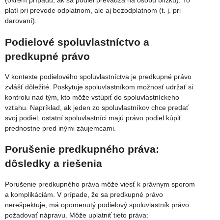
(okrem prípadu, ak sa podiel prevádza na osobu blízku). To
platí pri prevode odplatnom, ale aj bezodplatnom (t. j. pri
darovaní).
Podielové spoluvlastníctvo a
predkupné právo
V kontexte podielového spoluvlastníctva je predkupné právo
zvlášť dôležité. Poskytuje spoluvlastníkom možnosť udržať si
kontrolu nad tým, kto môže vstúpiť do spoluvlastníckeho
vzťahu. Napríklad, ak jeden zo spoluvlastníkov chce predať
svoj podiel, ostatní spoluvlastníci majú právo podiel kúpiť
prednostne pred inými záujemcami.
Porušenie predkupného práva:
dôsledky a riešenia
Porušenie predkupného práva môže viesť k právnym sporom
a komplikáciám. V prípade, že sa predkupné právo
nerešpektuje, má opomenutý podielový spoluvlastník právo
požadovať nápravu. Môže uplatniť tieto práva: