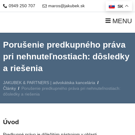
0949 250 707
maros@jakubek.sk
SK
MENU
Porušenie predkupného práva
pri nehnuteľnostiach: dôsledky
a riešenia
JAKUBEK & PARTNERS | advokátska kancelária
/
Články
/
Porušenie predkupného práva pri nehnuteľnostiach:
dôsledky a riešenia
Úvod
Predkupné právo je dôležitým nástrojom v oblasti