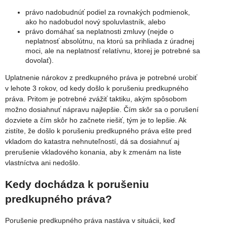
právo nadobudnúť podiel za rovnakých podmienok,
ako ho nadobudol nový spoluvlastník, alebo
právo domáhať sa neplatnosti zmluvy (nejde o
neplatnosť absolútnu, na ktorú sa prihliada z úradnej
moci, ale na neplatnosť relatívnu, ktorej je potrebné sa
dovolať).
Uplatnenie nárokov z predkupného práva je potrebné urobiť
v lehote 3 rokov, od kedy došlo k porušeniu predkupného
práva. Pritom je potrebné zvážiť taktiku, akým spôsobom
možno dosiahnuť nápravu najlepšie. Čím skôr sa o porušení
dozviete a čím skôr ho začnete riešiť, tým je to lepšie. Ak
zistíte, že došlo k porušeniu predkupného práva ešte pred
vkladom do katastra nehnuteľností, dá sa dosiahnuť aj
prerušenie vkladového konania, aby k zmenám na liste
vlastníctva ani nedošlo.
Kedy dochádza k porušeniu
predkupného práva?
Porušenie predkupného práva nastáva v situácii, keď