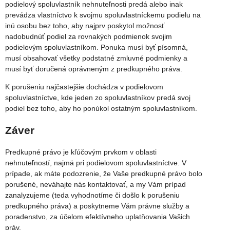
podielový spoluvlastník nehnuteľnosti predá alebo inak
prevádza vlastníctvo k svojmu spoluvlastníckemu podielu na
inú osobu bez toho, aby najprv poskytol možnosť
nadobudnúť podiel za rovnakých podmienok svojim
podielovým spoluvlastníkom. Ponuka musí byť písomná,
musí obsahovať všetky podstatné zmluvné podmienky a
musí byť doručená oprávneným z predkupného práva.
K porušeniu najčastejšie dochádza v podielovom
spoluvlastníctve, kde jeden zo spoluvlastníkov predá svoj
podiel bez toho, aby ho ponúkol ostatným spoluvlastníkom.
Záver
Predkupné právo je kľúčovým prvkom v oblasti
nehnuteľností, najmä pri podielovom spoluvlastníctve. V
prípade, ak máte podozrenie, že Vaše predkupné právo bolo
porušené, neváhajte nás kontaktovať, a my Vám prípad
zanalyzujeme (teda vyhodnotíme či došlo k porušeniu
predkupného práva) a poskytneme Vám právne služby a
poradenstvo, za účelom efektívneho uplatňovania Vašich
práv.