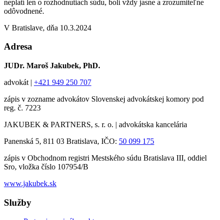
neplatí len o rozhodnutiach súdu, boli vždy jasne a zrozumiteľne
odôvodnené.
V Bratislave, dňa 10.3.2024
Adresa
JUDr. Maroš Jakubek, PhD.
advokát |
+421 949 250 707
zápis v zozname advokátov Slovenskej advokátskej komory pod
reg. č. 7223
JAKUBEK & PARTNERS, s. r. o. | advokátska kancelária
Panenská 5, 811 03 Bratislava, IČO:
50 099 175
zápis v Obchodnom registri Mestského súdu Bratislava III, oddiel
Sro, vložka číslo 107954/B
www.jakubek.sk
Služby