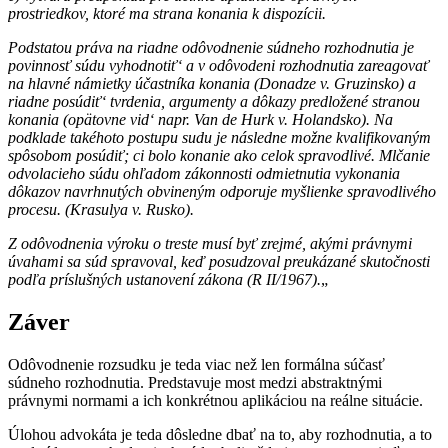
prostriedkov, ktoré ma strana konania k dispozícii.
Podstatou práva na riadne odôvodnenie súdneho rozhodnutia je
povinnosť súdu vyhodnotiť‘ a v odôvodeni rozhodnutia zareagovať
na hlavné námietky účastníka konania (Donadze v. Gruzinsko) a
riadne posúdiť‘ tvrdenia, argumenty a dôkazy predložené stranou
konania (opätovne vid‘ napr. Van de Hurk v. Holandsko). Na
podklade takéhoto postupu sudu je následne možne kvalifikovaným
spôsobom posúdiť; ci bolo konanie ako celok spravodlivé. Mlčanie
odvolacieho súdu ohľadom zákonnosti odmietnutia vykonania
dôkazov navrhnutých obvineným odporuje myšlienke spravodlivého
procesu. (Krasulya v. Rusko).
Z odôvodnenia výroku o treste musí byť zrejmé, akými právnymi
úvahami sa súd spravoval, keď posudzoval preukázané skutočnosti
podľa príslušných ustanovení zákona (R II/1967).
„
Záver
Odôvodnenie rozsudku je teda viac než len formálna súčasť
súdneho rozhodnutia. Predstavuje most medzi abstraktnými
právnymi normami a ich konkrétnou aplikáciou na reálne situácie.
Úlohou advokáta je teda dôsledne dbať na to, aby rozhodnutia, a to