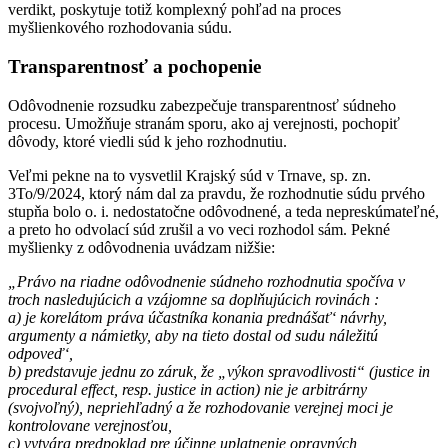
verdikt, poskytuje totiž komplexný pohľad na proces
myšlienkového rozhodovania súdu.
Transparentnosť a pochopenie
Odôvodnenie rozsudku zabezpečuje transparentnosť súdneho
procesu. Umožňuje stranám sporu, ako aj verejnosti, pochopiť
dôvody, ktoré viedli súd k jeho rozhodnutiu.
Veľmi pekne na to vysvetlil Krajský súd v Trnave, sp. zn.
3To/9/2024, ktorý nám dal za pravdu, že rozhodnutie súdu prvého
stupňa bolo o. i. nedostatočne odôvodnené, a teda nepreskúmateľné,
a preto ho odvolací súd zrušil a vo veci rozhodol sám. Pekné
myšlienky z odôvodnenia uvádzam nižšie:
„Právo na riadne odôvodnenie súdneho rozhodnutia spočíva v
troch nasledujúcich a vzájomne sa doplňujúcich rovinách :
a) je korelátom práva účastníka konania prednášať‘ návrhy,
argumenty a námietky, aby na tieto dostal od sudu náležitú
odpoveď‘,
b) predstavuje jednu zo záruk, že „výkon spravodlivosti“ (justice in
procedural effect, resp. justice in action) nie je arbitrárny
(svojvoľný), nepriehľadný a že rozhodovanie verejnej moci je
kontrolovane verejnosťou,
c) vytvára predpoklad pre účinne uplatnenie opravných