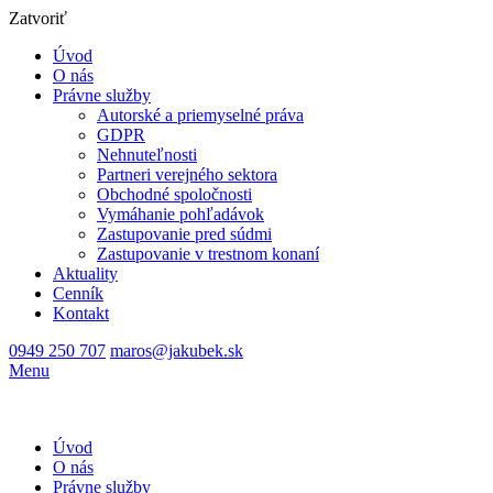
Zatvoriť
Úvod
O nás
Právne služby
Autorské a priemyselné práva
GDPR
Nehnuteľnosti
Partneri verejného sektora
Obchodné spoločnosti
Vymáhanie pohľadávok
Zastupovanie pred súdmi
Zastupovanie v trestnom konaní
Aktuality
Cenník
Kontakt
0949 250 707
maros@jakubek.sk
Menu
Úvod
O nás
Právne služby